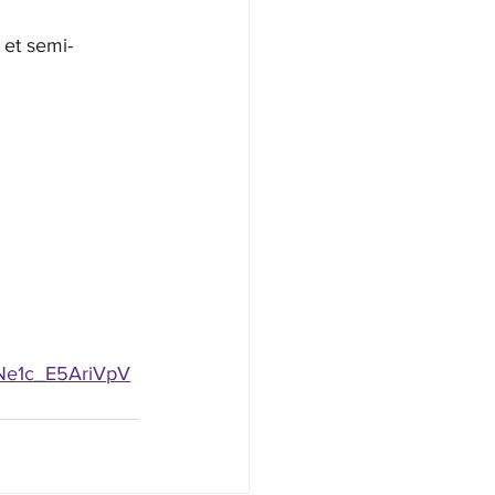
 et semi-
Ne1c_E5AriVpV